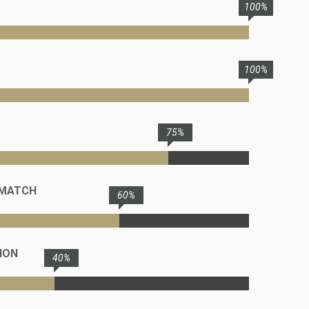
100%
100%
75%
 MATCH
60%
SION
40%