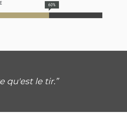
E
60%
u'est le tir.”